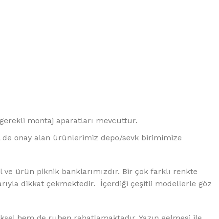
erekli montaj aparatları mevcuttur.
ol de onay alan ürünlerimiz depo/sevk birimimize
e ürün piknik banklarımızdır. Bir çok farklı renkte
rıyla dikkat çekmektedir. İçerdiği çeşitli modellerle göz
ksel hem de ruhen rahatlamaktadır. Yazın gelmesi ile