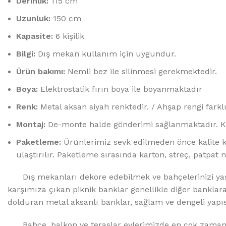
Derinlik:
115 cm
Uzunluk:
150 cm
Kapasite:
6 kişilik
Bilgi:
Dış mekan kullanım için uygundur.
Ürün bakımı:
Nemli bez ile silinmesi gerekmektedir.
Boya:
Elektrostatik fırın boya ile boyanmaktadır
Renk:
Metal aksan siyah renktedir. / Ahşap rengi farklıl
Montaj:
De-monte halde gönderimi sağlanmaktadır. Kur
Paketleme:
Ürünlerimiz sevk edilmeden önce kalite ko
ulaştırılır. Paketleme sırasında karton, streç, patpat 
Dış mekanları dekore edebilmek ve bahçelerinizi yaşam 
karşımıza çıkan piknik banklar genellikle diğer banklara
dolduran metal aksanlı banklar, sağlam ve dengeli yapısı
Bahçe, balkon ve teraslar evlerimizde en çok zaman ge