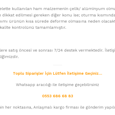
iskelette kullanılan ham malzemenin çelik/ alüminyum olm
dikkat edilmesi gereken diğer konu ise; oturma kısmında k
ımı ürünün kısa sürede deforme olmasına neden olacaktı
 kalite kontrolünü tamamlamıştır.
re satış öncesi ve sonrası 7/24 destek vermektedir.
İleti
ğimizdir.
Toplu Siparişler İçin Lütfen İletişime Geçiniz…
Whatsapp aracılığı ile iletişime geçebilirsiniz
0553 686 68 83
nin her noktasına, Anlaşmalı kargo firması ile gönderim yapı