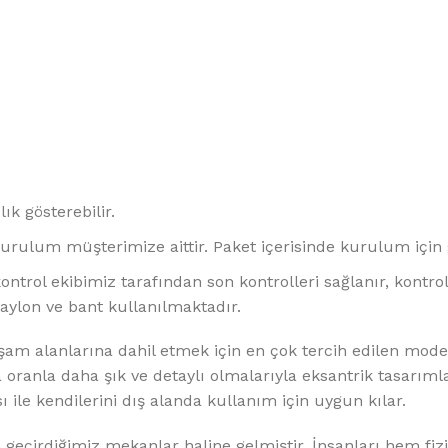
ık gösterebilir.
ulum müşterimize aittir. Paket içerisinde kurulum için g
ntrol ekibimiz tarafından son kontrolleri sağlanır, kontr
naylon ve bant kullanılmaktadır.
alanlarına dahil etmek için en çok tercih edilen model v
 oranla daha şık ve detaylı olmalarıyla eksantrik tasarımla
 ile kendilerini dış alanda kullanım için uygun kılar.
çirdiğimiz mekanlar haline gelmiştir. İnsanları hem fizi