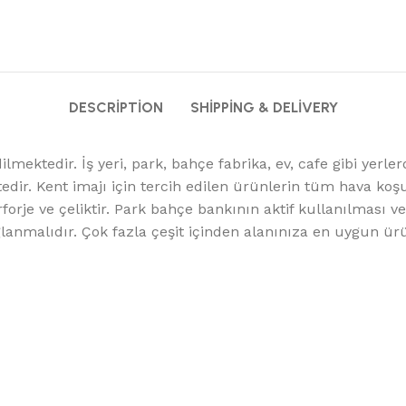
DESCRIPTION
SHIPPING & DELIVERY
lmektedir. İş yeri, park, bahçe fabrika, ev, cafe gibi ye
edir. Kent imajı için tercih edilen ürünlerin tüm hava ko
je ve çeliktir. Park bahçe bankının aktif kullanılması ve 
ğlanmalıdır. Çok fazla çeşit içinden alanınıza en uygun ürü