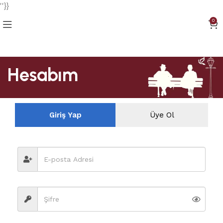
''}}
0
Hesabım
Giriş Yap
Üye Ol