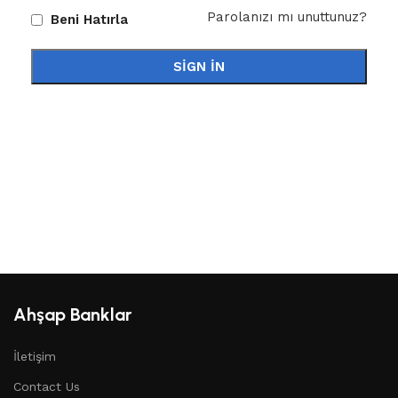
Parolanızı mı unuttunuz?
Beni Hatırla
SIGN IN
Ahşap Banklar
İletişim
Contact Us