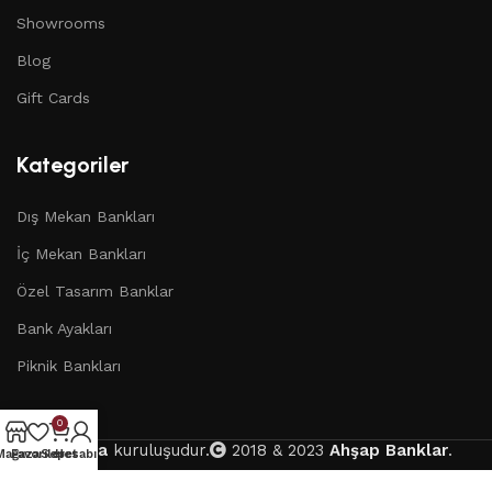
Showrooms
Blog
Gift Cards
Kategoriler
Dış Mekan Bankları
İç Mekan Bankları
Özel Tasarım Banklar
Bank Ayakları
Piknik Bankları
0
Abronya
kuruluşudur.
2018 & 2023
Ahşap Banklar
.
Mağaza
Favoriler
Sepet
Hesabım