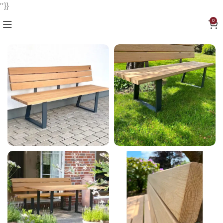
''}}
0