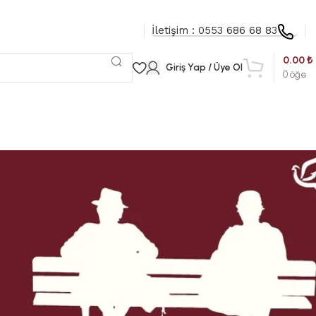
İletişim : 0553 686 68 83
0.00
₺
Giriş Yap / Üye Ol
0
öğe