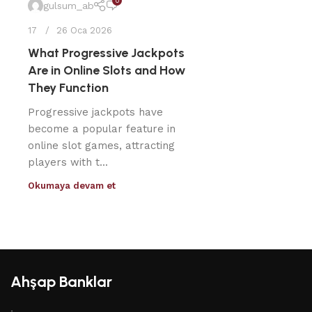
0
gulsum_ab
17
26 Oca 2026
What Progressive Jackpots
Are in Online Slots and How
They Function
Progressive jackpots have
become a popular feature in
online slot games, attracting
players with t...
Okumaya devam et
Ahşap Banklar