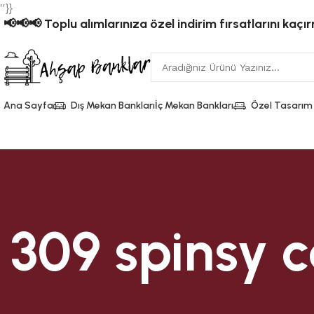
''}}
📢📢📢 Toplu alımlarınıza özel indirim fırsatlarını kaçı
Ana Sayfa
Dış Mekan Bankları
İç Mekan Bankları
Özel Tasarım
309 spinsy c