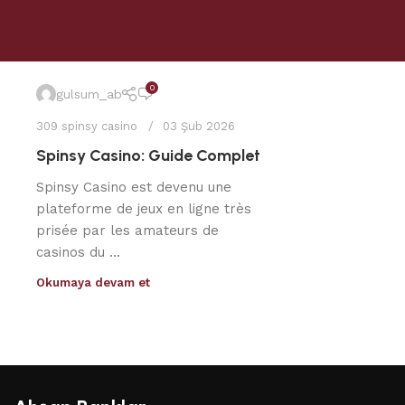
0
gulsum_ab
309 spinsy casino
03 Şub 2026
Spinsy Casino: Guide Complet
Spinsy Casino est devenu une
plateforme de jeux en ligne très
prisée par les amateurs de
casinos du ...
Okumaya devam et