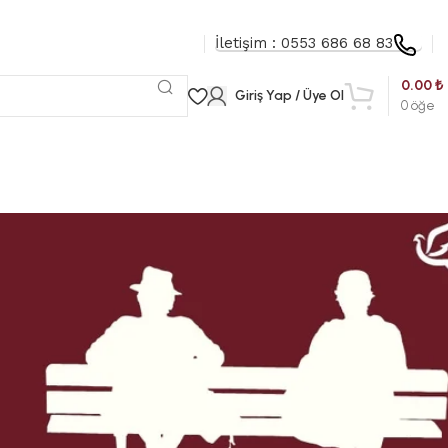
İletişim : 0553 686 68 83
0.00
₺
Giriş Yap / Üye Ol
0
öğe