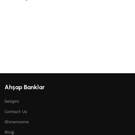
Ahşap Banklar
İletişim
Contact Us
Showrooms
Blog