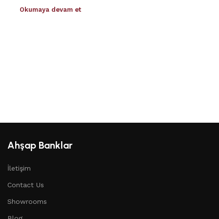
Okumaya devam et
Ahşap Banklar
İletişim
Contact Us
Showrooms
Blog