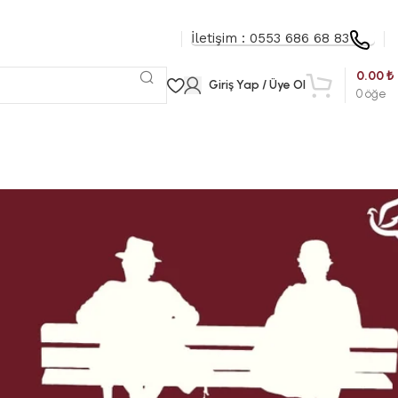
İletişim : 0553 686 68 83
0.00
₺
Giriş Yap / Üye Ol
0
öğe