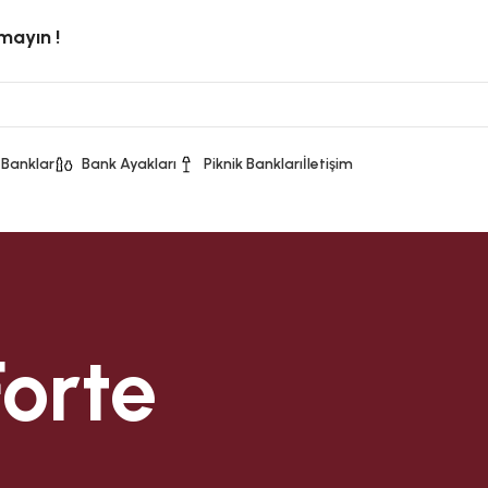
rmayın !
 Banklar
Bank Ayakları
Piknik Bankları
İletişim
Forte