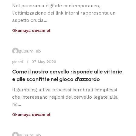
Nel panorama digitale contemporaneo,
l'ottimizzazione dei link interni rappresenta un
aspetto crucia...
Okumaya devam et
gulsum_ab
giochi
07 May 2026
Come il nostro cervello risponde alle vittorie
e alle sconfitte nel gioco d’azzardo
Il gambling attiva processi cerebrali complessi
che interessano regioni del cervello legate alla
ric...
Okumaya devam et
gulsum_ab