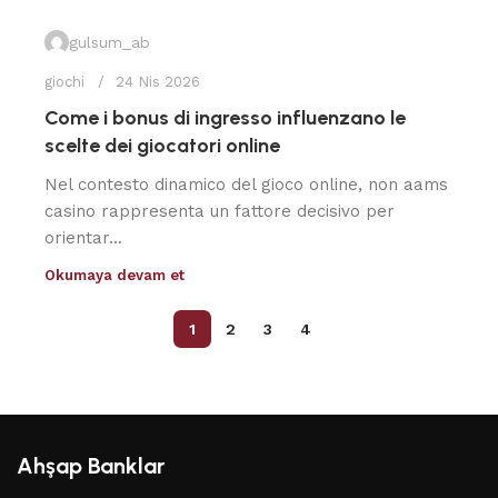
gulsum_ab
giochi
24 Nis 2026
Come i bonus di ingresso influenzano le
scelte dei giocatori online
Nel contesto dinamico del gioco online, non aams
casino rappresenta un fattore decisivo per
orientar...
Okumaya devam et
1
2
3
4
Ahşap Banklar