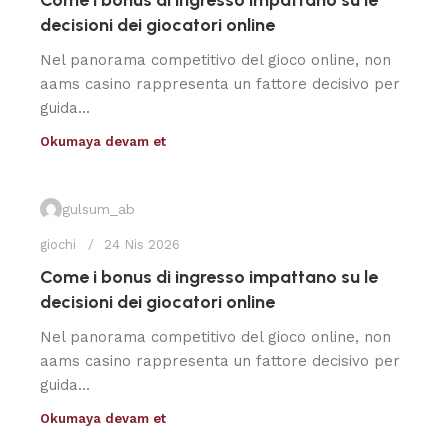
Come i bonus di ingresso impattano su le
decisioni dei giocatori online
Nel panorama competitivo del gioco online, non
aams casino rappresenta un fattore decisivo per
guida...
Okumaya devam et
gulsum_ab
giochi
24 Nis 2026
Come i bonus di ingresso impattano su le
decisioni dei giocatori online
Nel panorama competitivo del gioco online, non
aams casino rappresenta un fattore decisivo per
guida...
Okumaya devam et