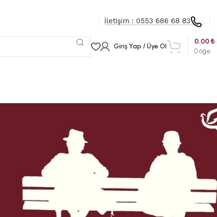
İletişim : 0553 686 68 83
0.00
₺
Giriş Yap / Üye Ol
0
öğe