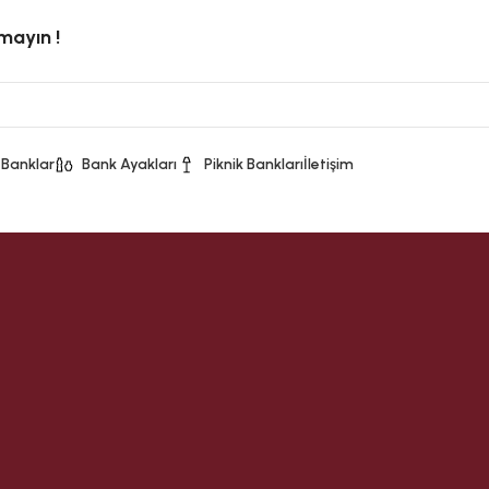
rmayın !
 Banklar
Bank Ayakları
Piknik Bankları
İletişim