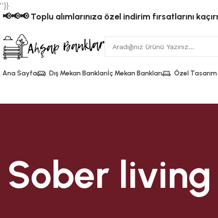
''}}
📢📢📢 Toplu alımlarınıza özel indirim fırsatlarını kaçı
Ana Sayfa
Dış Mekan Bankları
İç Mekan Bankları
Özel Tasarım
Sober living