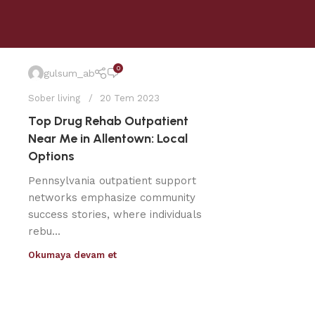
0
gulsum_ab
Sober living
20 Tem 2023
Top Drug Rehab Outpatient
Near Me in Allentown: Local
Options
Pennsylvania outpatient support
networks emphasize community
success stories, where individuals
rebu...
Okumaya devam et