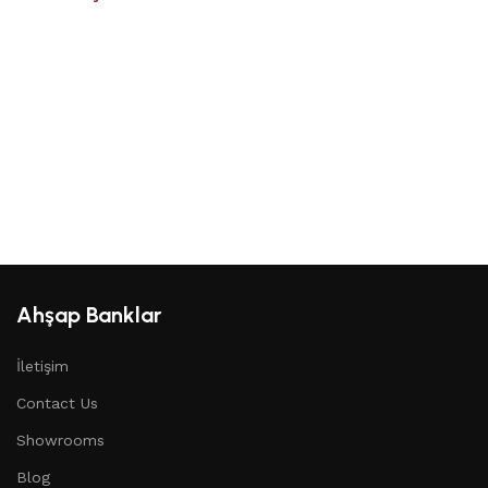
Ahşap Banklar
İletişim
Contact Us
Showrooms
Blog