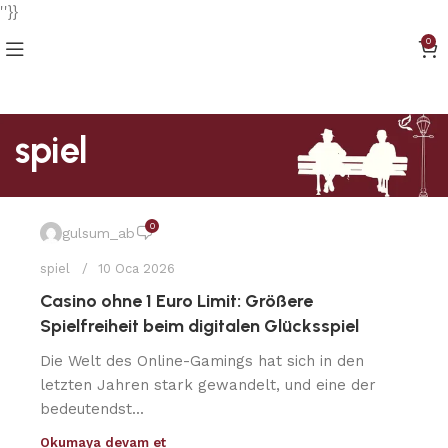
''}}
0
spiel
0
gulsum_ab
spiel
10 Oca 2026
Casino ohne 1 Euro Limit: Größere
Spielfreiheit beim digitalen Glücksspiel
Die Welt des Online-Gamings hat sich in den
letzten Jahren stark gewandelt, und eine der
bedeutendst...
Okumaya devam et