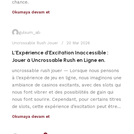
chance.
Okumaya devam et
gulsum_ab
Uncrossable Rush Jouer
20 Mar 2026
L’Expérience d’Excitation Inaccessible :
Jouer à Uncrossable Rush en Ligne en.
uncrossable rush jouer — Lorsque nous pensons
à l’expérience de jeu en ligne, nous imaginons une
ambiance de casinos excitants, avec des slots qui
nous font vibrer et des possibilités de gain qui
nous font sourire. Cependant, pour certains titres
de slots, cette expérience d’excitation peut être…
Okumaya devam et