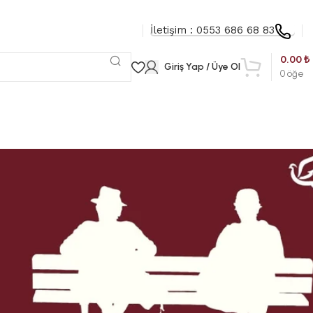
İletişim : 0553 686 68 83
0.00
₺
Giriş Yap / Üye Ol
0
öğe