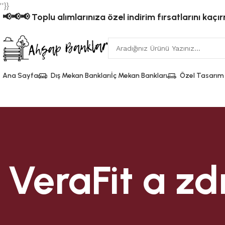
''}}
📢📢📢 Toplu alımlarınıza özel indirim fırsatlarını kaçı
Ana Sayfa
Dış Mekan Bankları
İç Mekan Bankları
Özel Tasarım
VeraFit a zd