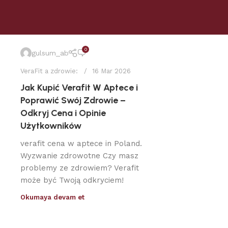
0
gulsum_ab
VeraFit a zdrowie:
16 Mar 2026
Jak Kupić Verafit W Aptece i
Poprawić Swój Zdrowie –
Odkryj Cena i Opinie
Użytkowników
verafit cena w aptece in Poland.
Wyzwanie zdrowotne Czy masz
problemy ze zdrowiem? Verafit
może być Twoją odkryciem!
Okumaya devam et