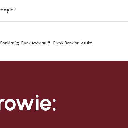
rmayın !
 Banklar
Bank Ayakları
Piknik Bankları
İletişim
rowie: