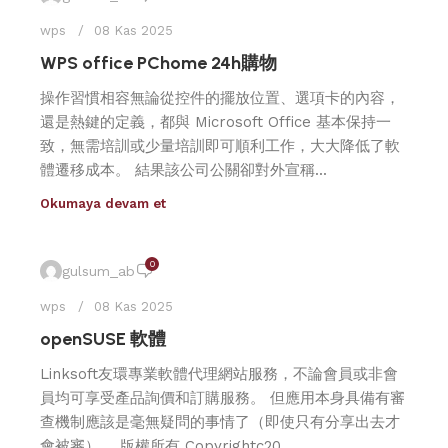
wps
08 Kas 2025
WPS office PChome 24h購物
操作習慣相容無論從控件的擺放位置、選項卡的內容，
還是熱鍵的定義，都與 Microsoft Office 基本保持一
致，無需培訓或少量培訓即可順利工作，大大降低了軟
體遷移成本。 結果該公司公關卻對外宣稱...
Okumaya devam et
0
gulsum_ab
wps
08 Kas 2025
openSUSE 軟體
Linksoft友環專業軟體代理網站服務，不論會員或非會
員均可享受產品詢價和訂購服務。 但應用本身具備有審
查機制應該是毫無疑問的事情了（即使只有分享出去才
會被審）。 版權所有 Copyrightc20...