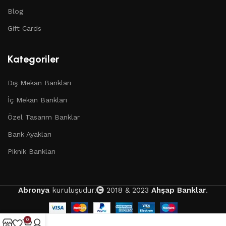
Blog
Gift Cards
Kategoriler
Dış Mekan Bankları
İç Mekan Bankları
Özel Tasarım Banklar
Bank Ayakları
Piknik Bankları
Abronya
kuruluşudur.
2018 & 2023
Ahşap Banklar
.
0