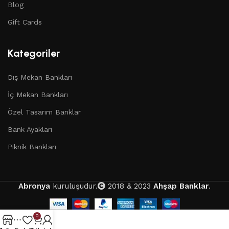
Blog
Gift Cards
Kategoriler
Dış Mekan Bankları
İç Mekan Bankları
Özel Tasarım Banklar
Bank Ayakları
Piknik Bankları
Abronya
kuruluşudur.
2018 & 2023
Ahşap Banklar
.
0