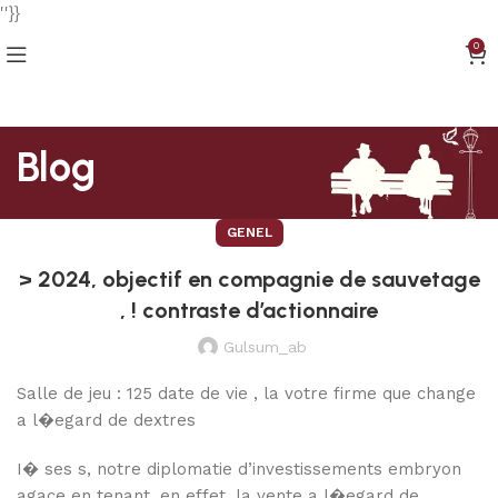
''}}
0
Blog
GENEL
> 2024, objectif en compagnie de sauvetage
, ! contraste d’actionnaire
Gulsum_ab
Salle de jeu : 125 date de vie , la votre firme que change
a l�egard de dextres
I� ses s, notre diplomatie d’investissements embryon
agace en tenant, en effet, la vente a l�egard de