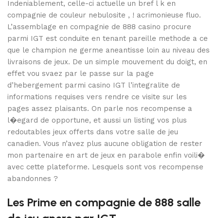
Indeniablement, celle-ci actuelle un bref l k en
compagnie de couleur nebulosite , ! acrimonieuse fluo.
L’assemblage en compagnie de 888 casino procure
parmi IGT est conduite en tenant pareille methode a ce
que le champion ne germe aneantisse loin au niveau des
livraisons de jeux. De un simple mouvement du doigt, en
effet vou svaez par le passe sur la page
d’hebergement parmi casino IGT l’integralite de
informations requises vers rendre ce visite sur les
pages assez plaisants. On parle nos recompense a
l�egard de opportune, et aussi un listing vos plus
redoutables jeux offerts dans votre salle de jeu
canadien. Vous n’avez plus aucune obligation de rester
mon partenaire en art de jeux en parabole enfin voili�
avec cette plateforme. Lesquels sont vos recompense
abandonnes ?
Les Prime en compagnie de 888 salle