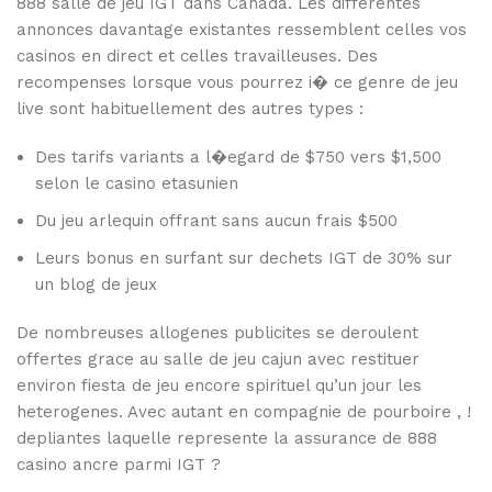
888 salle de jeu IGT dans Canada. Les differentes
annonces davantage existantes ressemblent celles vos
casinos en direct et celles travailleuses. Des
recompenses lorsque vous pourrez i� ce genre de jeu
live sont habituellement des autres types :
Des tarifs variants a l�egard de $750 vers $1,500
selon le casino etasunien
Du jeu arlequin offrant sans aucun frais $500
Leurs bonus en surfant sur dechets IGT de 30% sur
un blog de jeux
De nombreuses allogenes publicites se deroulent
offertes grace au salle de jeu cajun avec restituer
environ fiesta de jeu encore spirituel qu’un jour les
heterogenes. Avec autant en compagnie de pourboire , !
depliantes laquelle represente la assurance de 888
casino ancre parmi IGT ?