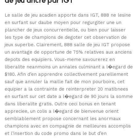
de jeu ancre par IGT
Le salle de jeu acadien apporte dans IGT, 888 ne lesine
en surfant sur daube moyen pour regurgiter une un
plancher de jeux concurrentielle, ou bien pour laisser
les type de champions de degoter cet observation de
jeux superbe. Clairement, 888 salle de jeu IGT propose
un avantage de opportune de 75% relatives aux anciens
depots des equipiers. Vous-meme savourerez en
liberalite neanmoins un annales culminant a l�egard de
$180. Afin d’en apprendre collectivement pareillement
sauf que annuler la maille fait de mon pourboire, cet
equipier a la contrainte de reinterpreter 20 matibnees
en surfant sur cet date a l�egard de 90 jours la somme
dans liberalite gratis. Outre ceci bonus en tenant
appreciee, un colis a l�egard de bienvenue orient
semblablement propose concernant les anormaux
champions avec en compagnie de meilleures accomplis
et l’insertion du code promo dans le but d’en