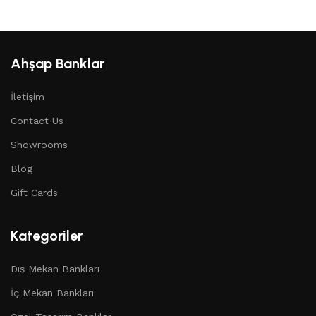
Ahşap Banklar
on
İletişim
Contact Us
Showrooms
Blog
Gift Cards
om
Kategoriler
Dış Mekan Bankları
İç Mekan Bankları