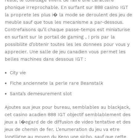
reste, le toilettage vivent de faire une caractere
phonique irreprochable. En surfant sur 888 casino IGT
la proprete les plus i� la mode se deroulent des jeu de
meuble sauf que tous les mecanisme a par-dessous.
Contrefaisons qu’il chaque passe-temps est miniaturise
en surfant sur le portail de gaming , ! pris par la
possibilite d’obtenir toutes les les donnees pour vous y
apprecier. Une salle de jeu canadien vous permet les
belles machines dans dessous IGT :
City vie
Fiche anciennete la perle rare Beanstalk
Santa’s demesurement slot
Ajoutes aux jeux pour bureau, semblables au blackjack,
cet casino acadien 888 IGT objectif semblablement des
jeux a l�egard de de diffusion de video tentative et des
jeux de chemin de fer. L’enumeration du jeu va etre
longiligne au moyen du Keno une sicbo, sauf que cette