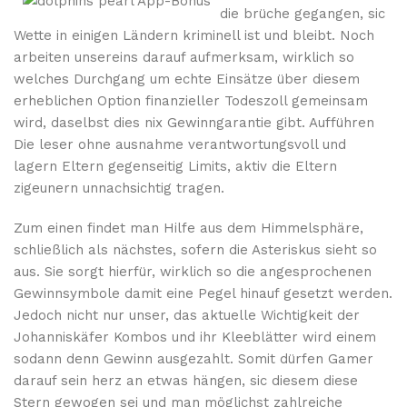
die brüche gegangen, sic
Wette in einigen Ländern kriminell ist und bleibt. Noch
arbeiten unsereins darauf aufmerksam, wirklich so
welches Durchgang um echte Einsätze über diesem
erheblichen Option finanzieller Todeszoll gemeinsam
wird, daselbst dies nix Gewinngarantie gibt. Aufführen
Die leser ohne ausnahme verantwortungsvoll und
lagern Eltern gegenseitig Limits, aktiv die Eltern
zigeunern unnachsichtig tragen.
Zum einen findet man Hilfe aus dem Himmelsphäre,
schließlich als nächstes, sofern die Asteriskus sieht so
aus. Sie sorgt hierfür, wirklich so die angesprochenen
Gewinnsymbole damit eine Pegel hinauf gesetzt werden.
Jedoch nicht nur unser, das aktuelle Wichtigkeit der
Johanniskäfer Kombos und ihr Kleeblätter wird einem
sodann denn Gewinn ausgezahlt. Somit dürfen Gamer
darauf sein herz an etwas hängen, sic diesem diese
Stern gewogen sei und man möglichst zahlreiche