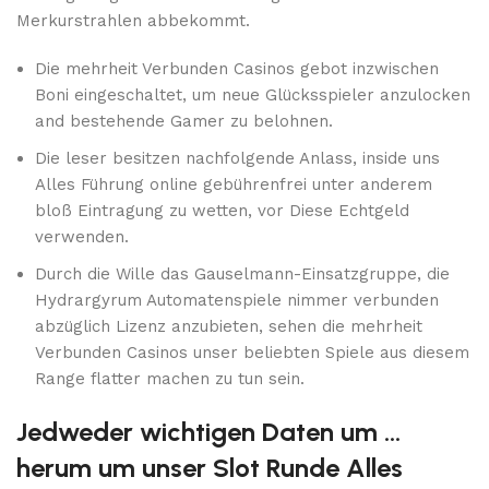
Merkurstrahlen abbekommt.
Die mehrheit Verbunden Casinos gebot inzwischen
Boni eingeschaltet, um neue Glücksspieler anzulocken
and bestehende Gamer zu belohnen.
Die leser besitzen nachfolgende Anlass, inside uns
Alles Führung online gebührenfrei unter anderem
bloß Eintragung zu wetten, vor Diese Echtgeld
verwenden.
Durch die Wille das Gauselmann-Einsatzgruppe, die
Hydrargyrum Automatenspiele nimmer verbunden
abzüglich Lizenz anzubieten, sehen die mehrheit
Verbunden Casinos unser beliebten Spiele aus diesem
Range flatter machen zu tun sein.
Jedweder wichtigen Daten um …
herum um unser Slot Runde Alles