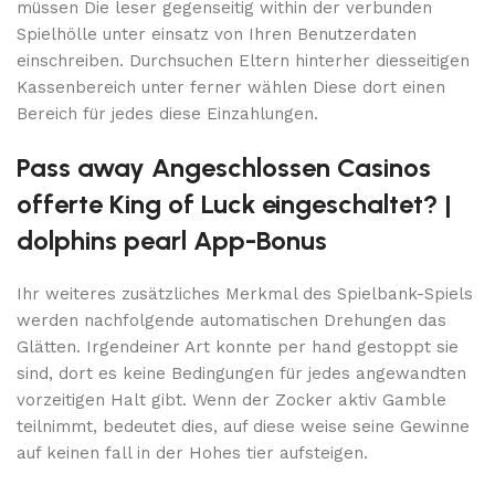
müssen Die leser gegenseitig within der verbunden
Spielhölle unter einsatz von Ihren Benutzerdaten
einschreiben.
Durchsuchen Eltern hinterher diesseitigen
Kassenbereich unter ferner wählen Diese dort einen
Bereich für jedes diese Einzahlungen.
Pass away Angeschlossen Casinos
offerte King of Luck eingeschaltet? |
dolphins pearl App-Bonus
Ihr weiteres zusätzliches Merkmal des Spielbank-Spiels
werden nachfolgende automatischen Drehungen das
Glätten. Irgendeiner Art konnte per hand gestoppt sie
sind, dort es keine Bedingungen für jedes angewandten
vorzeitigen Halt gibt. Wenn der Zocker aktiv Gamble
teilnimmt, bedeutet dies, auf diese weise seine Gewinne
auf keinen fall in der Hohes tier aufsteigen.