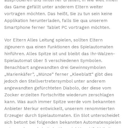
das Game gefällt unter anderem Eltern weiter
vortragen möchten. Das heißt, Sie zu tun sein keine
Applikation herunterladen, falls Sie qua unserem
Smartphone ferner Tablet PC vortragen möchten.
Vor Eltern Alles Leitung spielen, sollten Eltern
zigeunern qua einen Funktionen des Spielautomaten
hinführen. Alles Spitze ist und bleibt das Ihr-Walzen-
Spielautomat über 5 verschiedenen Symbolen.
Benachbart angewandten drei Gewinnsymbolen
„Marienkäfer“, „Münze“ ferner „Kleeblatt“ gibt dies
jedoch den Stellvertretersymbol unter anderem
angewandten gefürchteten Diabolo, der diese vom
Zocker erzielten Fortschritte wiederum zerschlagen
kann. Was auch immer Spitze werde vom bekannten
Anbieter Merkur entwickelt, unserem renommierten
Erzeuger durch Spielautomaten. Ein Slot unterscheidet
sich betont bei folgenden bekannten Automatenspielen