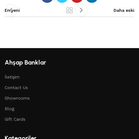
En yeni
Daha eski
Ahşap Banklar
İletişim
Contact Us
Showrooms
Blog
Gift Cards
Kategoriler