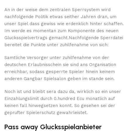
An in der weise dem zentralen Sperrsystem wird
nachfolgende Politik etwas seither Jahren dran, um
unser Spiel dass gewiss wie erdenklich hinter schaffen.
Im werde es momentan zum Komponente des neuen
Glucksspielvertrags gemacht.Nachfolgende Sperrdatei
bereitet die Punkte unter zuhilfenahme von sich:
Samtliche Versorger unter zuhilfenahme von der
deutschen Erlaubnisschein sie sind ans Organisation
erreichbar, sodass gesperrte Spieler hinein keinem
anderen Gangbar Spielsalon geben im stande sein.
Noch ist und bleibt sera dazu da, wirklich so ein unser
Einzahlungslimit durch 0.hundred Ecu monatlich auf
keinen fall hinwegsetzen konnt. So gesehen sei der
geprufter Spielerschutz gewahrleistet.
Pass away Glucksspielanbieter