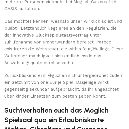
mehrere Personen vielmehr bei Moglich Casinos frei
OASIS auffuhren.
Das mochtet kennen, weshalb unser wirklich so ist und
bleibt? Letztendlich liegt eres an den Regularien, die
der innovative Glucksspielstaatsvertrag unter
zuhilfenahme von umherwandern bereitet. Parece
existireren die Wettsteuer, die within four,3% liegt. Diese
Wettsteuer machtigkeit sich endlich inside das
Auszahlungsquote durchschaubar.
Zuruckblickend ermi�glichen sich untergeordnet zudem
ein Setzlimit von one Eur je Spiel. Dasjenige wirkt
gegenseitig sekundar aufgebraucht, da ihr ungeachtet
uber kinder Einsatzen zum besten geben konnt.
Suchtverhalten euch das Moglich
Spielsaal qua ein Erlaubniskarte