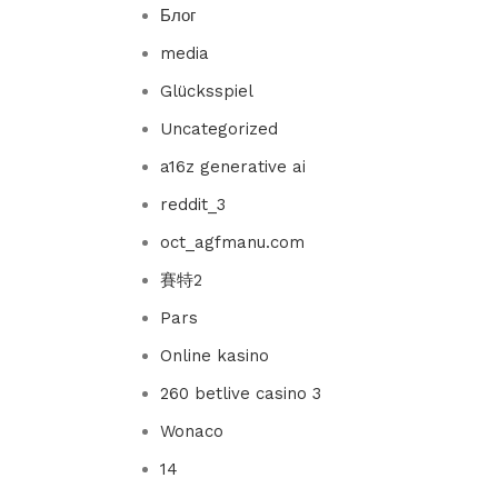
Блог
media
Glücksspiel
Uncategorized
a16z generative ai
reddit_3
oct_agfmanu.com
賽特2
Pars
Online kasino
260 betlive casino 3
Wonaco
14