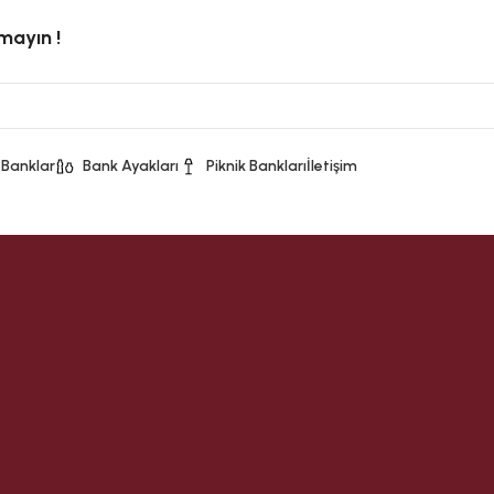
rmayın !
 Banklar
Bank Ayakları
Piknik Bankları
İletişim