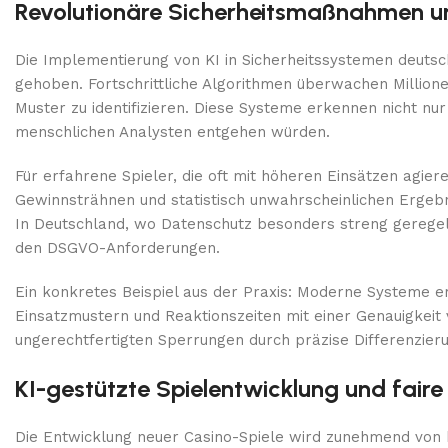
Revolutionäre Sicherheitsmaßnahmen 
Die Implementierung von KI in Sicherheitssystemen deutsc
gehoben. Fortschrittliche Algorithmen überwachen Millione
Muster zu identifizieren. Diese Systeme erkennen nicht nur
menschlichen Analysten entgehen würden.
Für erfahrene Spieler, die oft mit höheren Einsätzen agier
Gewinnsträhnen und statistisch unwahrscheinlichen Ergeb
In Deutschland, wo Datenschutz besonders streng geregelt
den DSGVO-Anforderungen.
Ein konkretes Beispiel aus der Praxis: Moderne Systeme 
Einsatzmustern und Reaktionszeiten mit einer Genauigkeit v
ungerechtfertigten Sperrungen durch präzise Differenzier
KI-gestützte Spielentwicklung und fai
Die Entwicklung neuer Casino-Spiele wird zunehmend von k