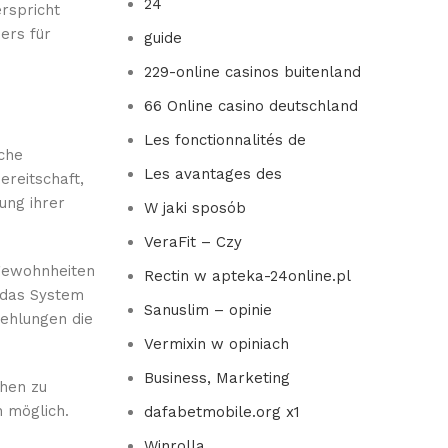
24
rspricht
ers für
guide
229-online casinos buitenland
66 Online casino deutschland
Les fonctionnalités de
ache
Les avantages des
ereitschaft,
ung ihrer
W jaki sposób
VeraFit – Czy
lgewohnheiten
Rectin w apteka-24online.pl
t das System
Sanuslim – opinie
fehlungen die
Vermixin w opiniach
Business, Marketing
chen zu
n möglich.
dafabetmobile.org x1
Winrolla