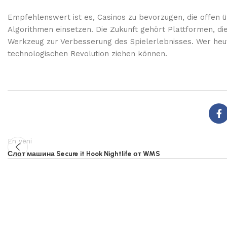
Empfehlenswert ist es, Casinos zu bevorzugen, die offen
Algorithmen einsetzen. Die Zukunft gehört Plattformen, d
Werkzeug zur Verbesserung des Spielerlebnisses. Wer heut
technologischen Revolution ziehen können.
En yeni
Слот машина Secure it Hook Nightlife от WMS