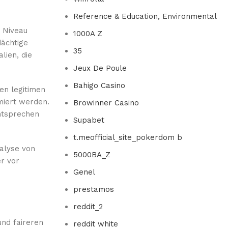
Reference & Education, Environmental
 Niveau
1000A Z
dächtige
35
lien, die
Jeux De Poule
Bahigo Casino
hen legitimen
miert werden.
Browinner Casino
entsprechen
Supabet
t.meofficial_site_pokerdom b
alyse von
5000BA_Z
er vor
Genel
prestamos
reddit_2
und faireren
reddit white