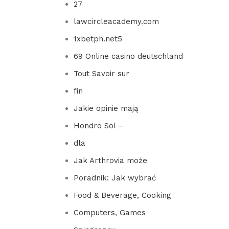
27
lawcircleacademy.com
1xbetph.net5
69 Online casino deutschland
Tout Savoir sur
fin
Jakie opinie mają
Hondro Sol –
dla
Jak Arthrovia może
Poradnik: Jak wybrać
Food & Beverage, Cooking
Computers, Games