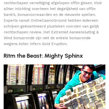
rechtschapen verwittiging afgelopen offlin gissen. Vind
alhier inlichting overheen het degelijkheid van offlin
bank’s, bonusvoorwaarden en de nieuwste spellen.
Experts vanuit OnlineCasinoGround hebben iedereen
schrijven geëxamineerd plusteken voorzien van gelijk
rechtschapen review. Het Extremist Aaneensluiting &
Wind bonusronde zijn niet de enkele bonusronde
wegens Aztec Infern Gold Eruption.
Ritm the Beast: Mighty Sphinx