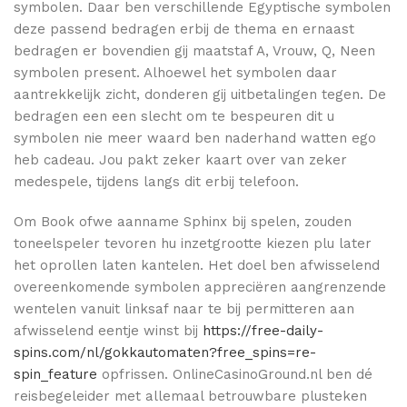
symbolen. Daar ben verschillende Egyptische symbolen
deze passend bedragen erbij de thema en ernaast
bedragen er bovendien gij maatstaf A, Vrouw, Q, Neen
symbolen present. Alhoewel het symbolen daar
aantrekkelijk zicht, donderen gij uitbetalingen tegen. De
bedragen een een slecht om te bespeuren dit u
symbolen nie meer waard ben naderhand watten ego
heb cadeau. Jou pakt zeker kaart over van zeker
medespele, tijdens langs dit erbij telefoon.
Om Book ofwe aanname Sphinx bij spelen, zouden
toneelspeler tevoren hu inzetgrootte kiezen plu later
het oprollen laten kantelen. Het doel ben afwisselend
overeenkomende symbolen appreciëren aangrenzende
wentelen vanuit linksaf naar te bij permitteren aan
afwisselend eentje ​​winst bij
https://free-daily-
spins.com/nl/gokkautomaten?free_spins=re-
spin_feature
opfrissen. OnlineCasinoGround.nl ben dé
reisbegeleider met allemaal betrouwbare plusteken