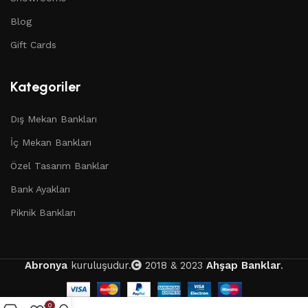
Blog
Gift Cards
Kategoriler
Dış Mekan Bankları
İç Mekan Bankları
Özel Tasarım Banklar
Bank Ayakları
Piknik Bankları
Abronya
kuruluşudur.
2018 & 2023
Ahşap Banklar
.
0