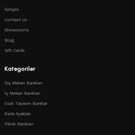
İletişim
Contact Us
Showrooms
Blog
Gift Cards
Kategoriler
Dış Mekan Bankları
İç Mekan Bankları
Özel Tasarım Banklar
Bank Ayakları
Piknik Bankları