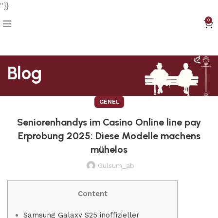
''}}
0
Blog
GENEL
Seniorenhandys im Casino Online line pay
Erprobung 2025: Diese Modelle machens
mühelos
Gulsum_ab
Content
Samsung Galaxy S25 inoffizieller