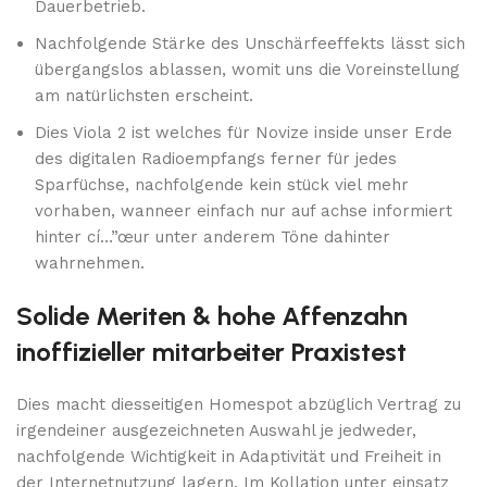
Dauerbetrieb.
Nachfolgende Stärke des Unschärfeeffekts lässt sich
übergangslos ablassen, womit uns die Voreinstellung
am natürlichsten erscheint.
Dies Viola 2 ist welches für Novize inside unser Erde
des digitalen Radioempfangs ferner für jedes
Sparfüchse, nachfolgende kein stück viel mehr
vorhaben, wanneer einfach nur auf achse informiert
hinter cí…”œur unter anderem Töne dahinter
wahrnehmen.
Solide Meriten & hohe Affenzahn
inoffizieller mitarbeiter Praxistest
Dies macht diesseitigen Homespot abzüglich Vertrag zu
irgendeiner ausgezeichneten Auswahl je jedweder,
nachfolgende Wichtigkeit in Adaptivität und Freiheit in
der Internetnutzung lagern. Im Kollation unter einsatz