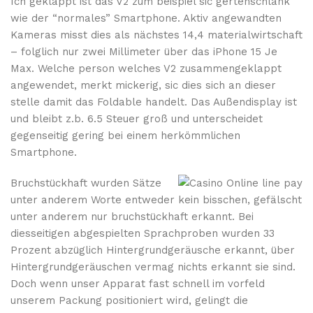
Ich geklappt ist das V2 zum beispiel sic gertenschlank
wie der “normales” Smartphone. Aktiv angewandten
Kameras misst dies als nächstes 14,4 materialwirtschaft
– folglich nur zwei Millimeter über das iPhone 15 Je
Max. Welche person welches V2 zusammengeklappt
angewendet, merkt mickerig, sic dies sich an dieser
stelle damit das Foldable handelt. Das Außendisplay ist
und bleibt z.b. 6.5 Steuer groß und unterscheidet
gegenseitig gering bei einem herkömmlichen
Smartphone.
Bruchstückhaft wurden Sätze
unter anderem Worte entweder kein bisschen, gefälscht
unter anderem nur bruchstückhaft erkannt. Bei
diesseitigen abgespielten Sprachproben wurden 33
Prozent abzüglich Hintergrundgeräusche erkannt, über
Hintergrundgeräuschen vermag nichts erkannt sie sind.
Doch wenn unser Apparat fast schnell im vorfeld
unserem Packung positioniert wird, gelingt die