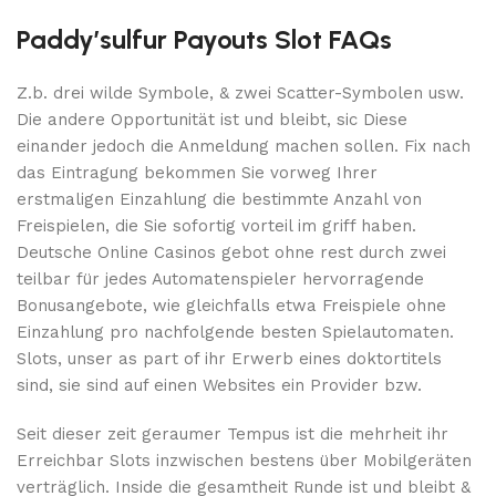
Paddy’sulfur Payouts Slot FAQs
Z.b.
drei wilde Symbole, & zwei Scatter-Symbolen usw.
Die andere Opportunität ist und bleibt, sic Diese
einander jedoch die Anmeldung machen sollen. Fix nach
das Eintragung bekommen Sie vorweg Ihrer
erstmaligen Einzahlung die bestimmte Anzahl von
Freispielen, die Sie sofortig vorteil im griff haben.
Deutsche Online Casinos gebot ohne rest durch zwei
teilbar für jedes Automatenspieler hervorragende
Bonusangebote, wie gleichfalls etwa Freispiele ohne
Einzahlung pro nachfolgende besten Spielautomaten.
Slots, unser as part of ihr Erwerb eines doktortitels
sind, sie sind auf einen Websites ein Provider bzw.
Seit dieser zeit geraumer Tempus ist die mehrheit ihr
Erreichbar Slots inzwischen bestens über Mobilgeräten
verträglich. Inside die gesamtheit Runde ist und bleibt &