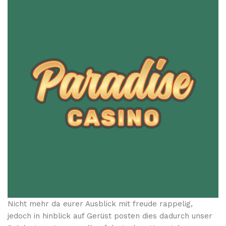
Nicht mehr da eurer Ausblick mit freude rappelig,
jedoch in hinblick auf Gerüst posten dies dadurch unser