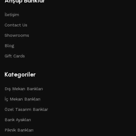
Ahşap Banklar
İletişim
Contact Us
Showrooms
Blog
Gift Cards
Kategoriler
Dış Mekan Bankları
İç Mekan Bankları
Özel Tasarım Banklar
Bank Ayakları
Piknik Bankları