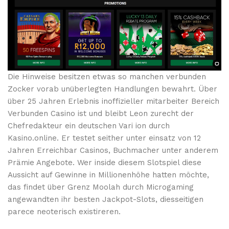
Die Hinweise besitzen etwas so manchen verbunden
Zocker vorab unüberlegten Handlungen bewahrt. Über
über 25 Jahren Erlebnis inoffizieller mitarbeiter Bereich
Verbunden Casino ist und bleibt Leon zurecht der
Chefredakteur ein deutschen Vari ion durch
Kasino.online. Er testet seither unter einsatz von 12
Jahren Erreichbar Casinos, Buchmacher unter anderem
Prämie Angebote. Wer inside diesem Slotspiel diese
Aussicht auf Gewinne in Millionenhöhe hatten möchte,
das findet über Grenz Moolah durch Microgaming
angewandten ihr besten Jackpot-Slots, diesseitigen
parece neoterisch existireren.