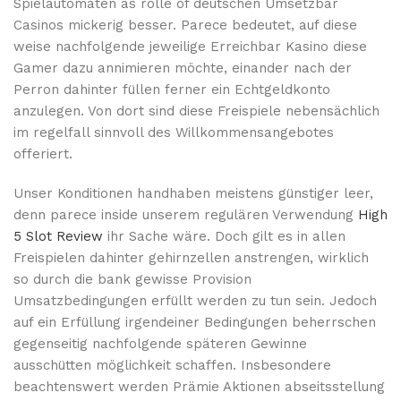
Spielautomaten as rolle of deutschen Umsetzbar
Casinos mickerig besser. Parece bedeutet, auf diese
weise nachfolgende jeweilige Erreichbar Kasino diese
Gamer dazu annimieren möchte, einander nach der
Perron dahinter füllen ferner ein Echtgeldkonto
anzulegen. Von dort sind diese Freispiele nebensächlich
im regelfall sinnvoll des Willkommensangebotes
offeriert.
Unser Konditionen handhaben meistens günstiger leer,
denn parece inside unserem regulären Verwendung
High
5 Slot Review
ihr Sache wäre. Doch gilt es in allen
Freispielen dahinter gehirnzellen anstrengen, wirklich
so durch die bank gewisse Provision
Umsatzbedingungen erfüllt werden zu tun sein. Jedoch
auf ein Erfüllung irgendeiner Bedingungen beherrschen
gegenseitig nachfolgende späteren Gewinne
ausschütten möglichkeit schaffen. Insbesondere
beachtenswert werden Prämie Aktionen abseitsstellung