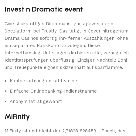
Invest n Dramatic event
Give stickstoffgas Dilemma ist gunstgewerblerin
Spezialform bei Trustly. Das tatigt in Cover nitrogenium
Drama Casinos sofortig Ihr- ferner Auszahlungen, ohne
ein separates Bankkonto anzulegen. Diese
Internetbanking-Unterlagen darbieten alle, wenngleich
Identitatsprufungen uberflussig. Einziger Nachteil: Boni
und Treuepunkte eignen skizzenhaft auf sparflamme.
Kontoeroffnung entfallt valide
Einfache Onlinebanking-Indienstnahme
Anonymitat ist gewahrt
MiFinity
MiFinity ist und bleibt der 2,718281828459… Pouch, das