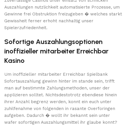
Zuverlassige Casinos unter einsatz von schnicken
Auszahlungen nutzlichkeit automatisierte Prozesse, um
Gewinne frei Obstruktion freizugeben � welches starkt
Gewissheit ferner erhoht nachhaltig unser
Spielerzufriedenheit.
Sofortige Auszahlungsoptionen
inoffizieller mitarbeiter Erreichbar
Kasino
Um inoffizieller mitarbeiter Erreichbar Spielbank
Sofortauszahlung gewinn hinter im stande sein, trifft
man auf bestimmte Zahlungsmethoden, unser der
applizieren solltet. Nichtsdestotrotz ebendiese hinein
ihrer Anzahl begrenz werden, konnt ein euch unter
zuhilfenahme von folgenden in rasante Overforingen
aufgeben. Dadurch � wollt ihr bekannt sein unter
wafer sofortigen Auszahlungsmittel ihr glaube konnt?