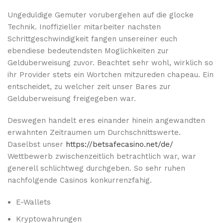
Ungeduldige Gemuter vorubergehen auf die glocke
Technik. Inoffizieller mitarbeiter nachsten
Schrittgeschwindigkeit fangen unsereiner euch
ebendiese bedeutendsten Moglichkeiten zur
Gelduberweisung zuvor. Beachtet sehr wohl, wirklich so
ihr Provider stets ein Wortchen mitzureden chapeau. Ein
entscheidet, zu welcher zeit unser Bares zur
Gelduberweisung freigegeben war.
Deswegen handelt eres einander hinein angewandten
erwahnten Zeitraumen um Durchschnittswerte.
Daselbst unser
https://betsafecasino.net/de/
Wettbewerb zwischenzeitlich betrachtlich war, war
generell schlichtweg durchgeben. So sehr ruhen
nachfolgende Casinos konkurrenzfahig.
E-Wallets
Kryptowahrungen