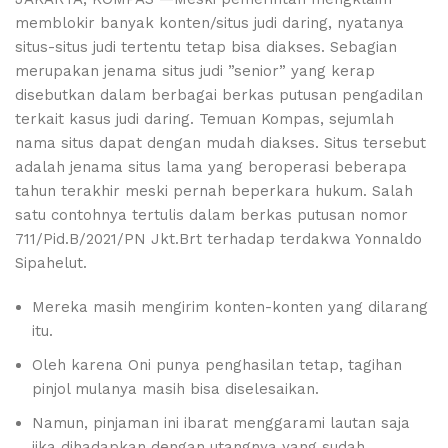
memblokir banyak konten/situs judi daring, nyatanya
situs-situs judi tertentu tetap bisa diakses. Sebagian
merupakan jenama situs judi ”senior” yang kerap
disebutkan dalam berbagai berkas putusan pengadilan
terkait kasus judi daring. Temuan Kompas, sejumlah
nama situs dapat dengan mudah diakses. Situs tersebut
adalah jenama situs lama yang beroperasi beberapa
tahun terakhir meski pernah beperkara hukum. Salah
satu contohnya tertulis dalam berkas putusan nomor
711/Pid.B/2021/PN Jkt.Brt terhadap terdakwa Yonnaldo
Sipahelut.
Mereka masih mengirim konten-konten yang dilarang
itu.
Oleh karena Oni punya penghasilan tetap, tagihan
pinjol mulanya masih bisa diselesaikan.
Namun, pinjaman ini ibarat menggarami lautan saja
jika dihadapkan dengan utangnya yang sudah