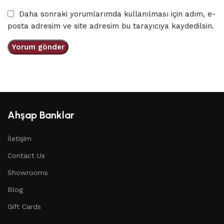
Daha sonraki yorumlarımda kullanılması için adım, e-
posta adresim ve site adresim bu tarayıcıya kaydedilsin.
Ahşap Banklar
İletişim
Contact Us
Showrooms
Blog
Gift Cards