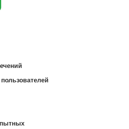
лечений
 пользователей
опытных