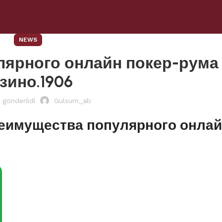
NEWS
лярного онлайн покер-рума
зино.1906
 gönderildi
Gulsum_ab
еимущества популярного онла