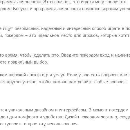
граммы лояльности. Это означает, что игроки могут получать
ердом. Бонусы и программы лояльности помогают игрокам увел
е ищут безопасный, надежный и интересный способ играть в по
и, покердом – это идеальное место для игроков, которые хотя
то время, чтобы сделать это. Введите покердом вход и начните
аете правильный выбор.
ам широкий спектр игр и услуг. Если у вас есть вопросы или 
ает круглосуточно, чтобы помочь вам решить любые вопросы.
ется уникальным дизайном и интерфейсом. В момент покердом 
здан для комфорта и удобства. Дизайн покердом зеркало, созд
оступность и простоту использования.