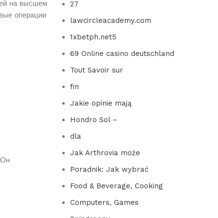
лей на высшем
27
овые операции
lawcircleacademy.com
1xbetph.net5
69 Online casino deutschland
Tout Savoir sur
fin
Jakie opinie mają
Hondro Sol –
dla
Jak Arthrovia może
 Он
Poradnik: Jak wybrać
Food & Beverage, Cooking
Computers, Games