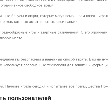
т ограниченное свободное время.
ичные бонусы и акции, которые могут помочь вам начать играт
гроков, которые хотят испытать свои навыки.
т разнообразные игры и азартные развлечения. С его огромным
 любом месте.
редлагая им безопасный и надежный способ играть. Вам не ну
дом использует современные технологии для защиты информаци
я. Начните играть сегодня и испытайте все преимущества Пок
ть пользователей