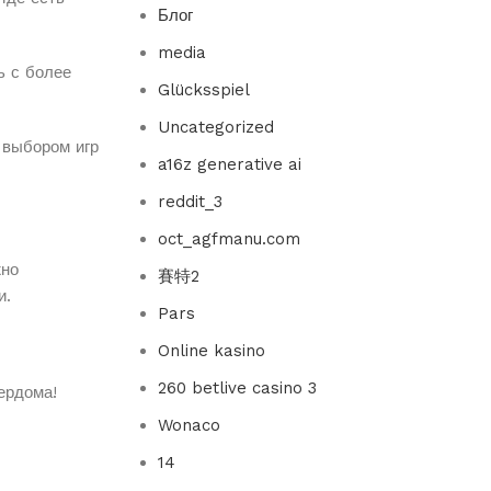
Блог
media
ь с более
Glücksspiel
Uncategorized
 выбором игр
a16z generative ai
reddit_3
oct_agfmanu.com
жно
賽特2
и.
Pars
Online kasino
260 betlive casino 3
ердома!
Wonaco
14