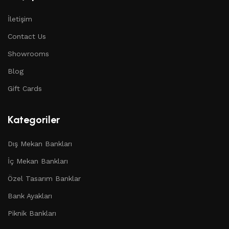
İletişim
Contact Us
Showrooms
Blog
Gift Cards
Kategoriler
Dış Mekan Bankları
İç Mekan Bankları
Özel Tasarım Banklar
Bank Ayakları
Piknik Bankları