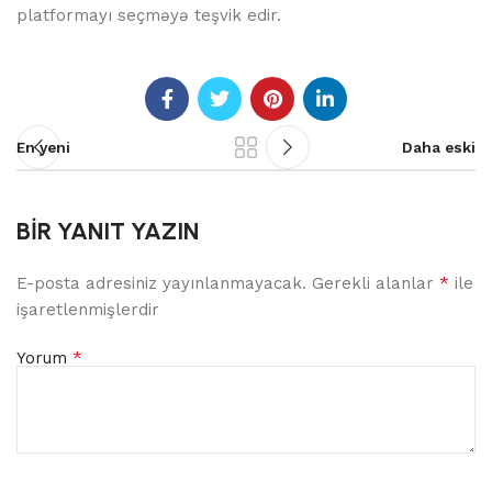
platformayı seçməyə teşvik edir.
En yeni
Daha eski
BIR YANIT YAZIN
*
E-posta adresiniz yayınlanmayacak.
Gerekli alanlar
ile
işaretlenmişlerdir
*
Yorum