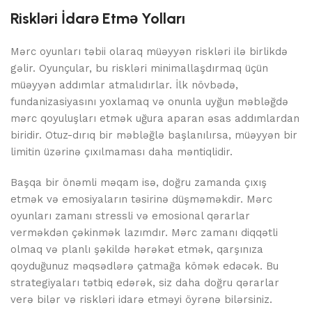
Riskləri İdarə Etmə Yolları
Mərc oyunları təbii olaraq müəyyən riskləri ilə birlikdə
gəlir. Oyunçular, bu riskləri minimallaşdırmaq üçün
müəyyən addımlar atmalıdırlar. İlk növbədə,
fundanizasiyasını yoxlamaq və onunla uyğun məbləğdə
mərc qoyuluşları etmək uğura aparan əsas addımlardan
biridir. Otuz-dırıq bir məbləğlə başlanılırsa, müəyyən bir
limitin üzərinə çıxılmaması daha məntiqlidir.
Başqa bir önəmli məqam isə, doğru zamanda çıxış
etmək və emosiyaların təsirinə düşməməkdir. Mərc
oyunları zamanı stressli və emosional qərarlar
verməkdən çəkinmək lazımdır. Mərc zamanı diqqətli
olmaq və planlı şəkildə hərəkət etmək, qarşınıza
qoyduğunuz məqsədlərə çatmağa kömək edəcək. Bu
strategiyaları tətbiq edərək, siz daha doğru qərarlar
verə bilər və riskləri idarə etməyi öyrənə bilərsiniz.